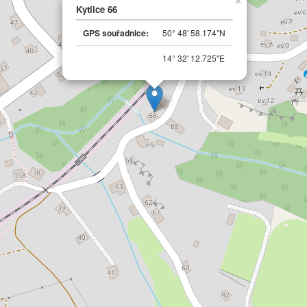
×
Kytlice 66
GPS souřadnice:
50° 48' 58.174"N
14° 32' 12.725"E